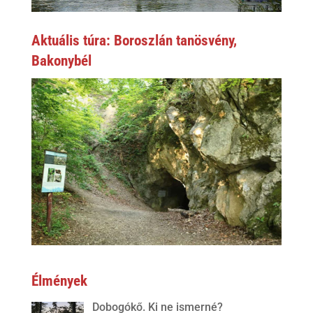
Aktuális túra: Boroszlán tanösvény,
Bakonybél
Élmények
Dobogókő. Ki ne ismerné?