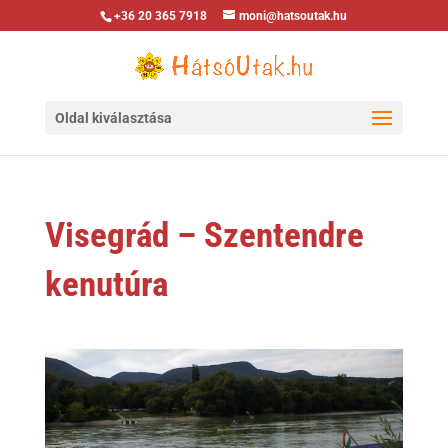
+36 20 365 7918
moni@hatsoutak.hu
Oldal kiválasztása
Visegrád – Szentendre
kenutúra