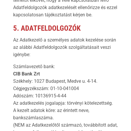
telhetőt elkövet, hogy a vele kapcsolatban lévő
Adatfeldolgozók adatkezelését ellenőrizze és ezzel
kapcsolatosan tájékoztatást kérjen be.
5. ADATFELDOLGOZÓK
Az Adatkezelő a személyes adatok kezelése során
az alábbi Adatfeldolgozók szolgáltatásait veszi
igénybe:
Számlavezető bank:
CIB Bank Zrt
Székhely: 1027 Budapest, Medve u. 4-14.
Cégjegyzékszám: 01-10-041004
Adószám: 10136915-4-44
Az adatkezelés jogalapja: törvényi kötelezettség.
A kezelt adatok köre: az érintett neve,
bankszámlaszáma.
(NEM az Adatkezelőtől származó, továbbított adat,