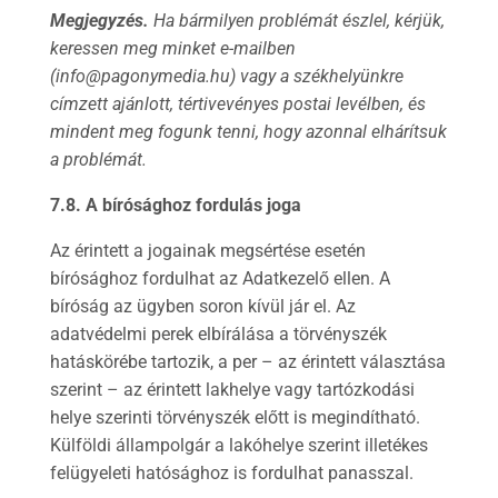
Megjegyzés.
Ha bármilyen problémát észlel, kérjük,
keressen meg minket e-mailben
(info@pagonymedia.hu) vagy a székhelyünkre
címzett ajánlott, tértivevényes postai levélben, és
mindent meg fogunk tenni, hogy azonnal elhárítsuk
a problémát.
7.8. A bírósághoz fordulás joga
Az érintett a jogainak megsértése esetén
bírósághoz fordulhat az Adatkezelő ellen. A
bíróság az ügyben soron kívül jár el. Az
adatvédelmi perek elbírálása a törvényszék
hatáskörébe tartozik, a per – az érintett választása
szerint – az érintett lakhelye vagy tartózkodási
helye szerinti törvényszék előtt is megindítható.
Külföldi állampolgár a lakóhelye szerint illetékes
felügyeleti hatósághoz is fordulhat panasszal.