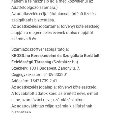
hanem a felhasználó adja meg közvetlenül az
Adatfeldolgozó számára.)
Az adatkezelés célja: átutalással történő fizetés
szolgáltatás biztosítása.
Az adatkezelés időtartama: törvényi kötelezettség
alapján a megrendelés évének utolsó napjától
számítva 8 év.
Számlázószoftver szolgáltatója:
KBOSS.hu Kereskedelmi és Szolgáltató Korlátolt
Felelősségű Társaság
(Számlázz.hu)
Székhely: 1031 Budapest, Záhony u. 7.
Cégjegyzékszám: 01-09-303201
Adószám: 13421739-2-41
Az adatkezelés jogalapja: törvényi kötelezettség.
A továbbított adatok köre: az érintett neve, e-mail
címe, számlázási neve, számlázási címe.
Az adattovábbítás célja: számla kiállításának
biztosítása.