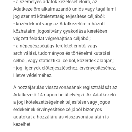
• a személyes adatok kezelését előíró, az
Adatkezelőre alkalmazandó uniós vagy tagállami
jog szerinti kötelezettség teljesítése céljából;
• közérdekből vagy az Adatkezelőre ruházott
közhatalmi jogosítvány gyakorlása keretében
végzett feladat végrehajtása céljából;
• a népegészségügy területét érintő, vagy
archiválási, tudományos és történelmi kutatási
célból, vagy statisztikai célból, közérdek alapján;
• jogi igények előterjesztéséhez, érvényesítéséhez,
illetve védelméhez.
A hozzájárulás visszavonásának regisztrálását az
Adatkezelő 14 napon belül elvégzi. Az Adatkezelő
a jogi kötelezettségeinek teljesítése vagy jogos
érdekeinek érvényesítése céljából bizonyos
adatokat a hozzájárulás visszavonása után is
kezelhet.