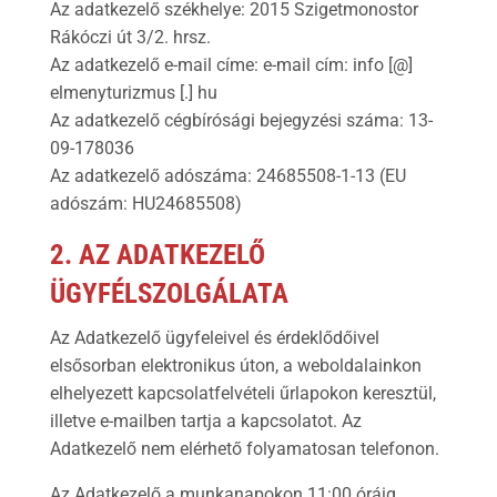
Az adatkezelő székhelye: 2015 Szigetmonostor
Rákóczi út 3/2. hrsz.
Az adatkezelő e-mail címe: e-mail cím: info [@]
elmenyturizmus [.] hu
Az adatkezelő cégbírósági bejegyzési száma: 13-
09-178036
Az adatkezelő adószáma: 24685508-1-13 (EU
adószám: HU24685508)
2. AZ ADATKEZELŐ
ÜGYFÉLSZOLGÁLATA
Az Adatkezelő ügyfeleivel és érdeklődőivel
elsősorban elektronikus úton, a weboldalainkon
elhelyezett kapcsolatfelvételi űrlapokon keresztül,
illetve e-mailben tartja a kapcsolatot. Az
Adatkezelő nem elérhető folyamatosan telefonon.
Az Adatkezelő a munkanapokon 11:00 óráig