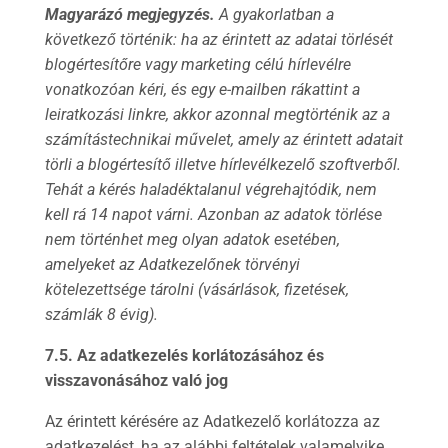
Magyarázó megjegyzés.
A gyakorlatban a
következő történik: ha az érintett az adatai törlését
blogértesítőre vagy marketing célú hírlevélre
vonatkozóan kéri, és egy e-mailben rákattint a
leiratkozási linkre, akkor azonnal megtörténik az a
számítástechnikai művelet, amely az érintett adatait
törli a blogértesítő illetve hírlevélkezelő szoftverből.
Tehát a kérés haladéktalanul végrehajtódik, nem
kell rá 14 napot várni. Azonban az adatok törlése
nem történhet meg olyan adatok esetében,
amelyeket az Adatkezelőnek törvényi
kötelezettsége tárolni (vásárlások, fizetések,
számlák 8 évig).
7.5. Az adatkezelés korlátozásához és
visszavonásához való jog
Az érintett kérésére az Adatkezelő korlátozza az
adatkezelést, ha az alábbi feltételek valamelyike