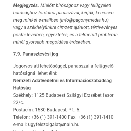
Megjegyzés.
Mielőtt bírósághoz vagy felügyeleti
hatósághoz fordulna panaszával, kérjük, keressen
meg minket e-mailben (info@pagonymedia.hu)
vagy a székhelyünkre címzett ajánlott, tértivevényes
postai levélben, egyeztetés, és a felmerült probléma
minél gyorsabb megoldása érdekében.
7.9. Panasztevési jog
Jogorvoslati lehetőséggel, panasszal a felügyelő
hatóságnál lehet élni:
Nemzeti Adatvédelmi és Információszabadság
Hatóság
Székhely: 1125 Budapest Szilágyi Erzsébet fasor
22/c.
Postacím: 1530 Budapest, Pf.: 5.
Telefon: +36 (1) 391-1400 Fax: +36 (1) 391-1410
e-mail: ugyfelszolgalat@naih.hu