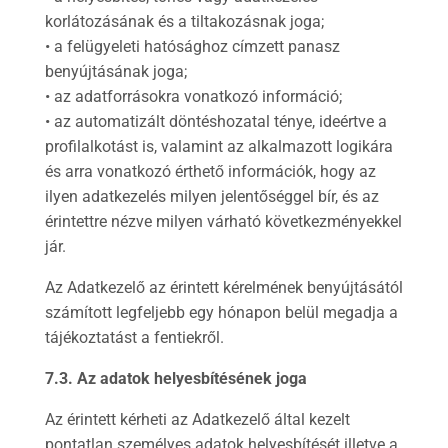
korlátozásának és a tiltakozásnak joga;
• a felügyeleti hatósághoz címzett panasz
benyújtásának joga;
• az adatforrásokra vonatkozó információ;
• az automatizált döntéshozatal ténye, ideértve a
profilalkotást is, valamint az alkalmazott logikára
és arra vonatkozó érthető információk, hogy az
ilyen adatkezelés milyen jelentőséggel bír, és az
érintettre nézve milyen várható következményekkel
jár.
Az Adatkezelő az érintett kérelmének benyújtásától
számított legfeljebb egy hónapon belül megadja a
tájékoztatást a fentiekről.
7.3. Az adatok helyesbítésének joga
Az érintett kérheti az Adatkezelő által kezelt
pontatlan személyes adatok helyesbítését illetve a