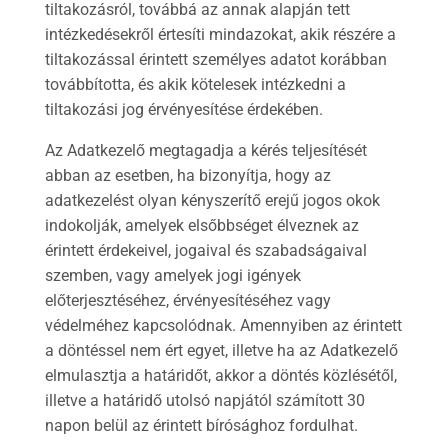
tiltakozásról, továbbá az annak alapján tett
intézkedésekről értesíti mindazokat, akik részére a
tiltakozással érintett személyes adatot korábban
továbbította, és akik kötelesek intézkedni a
tiltakozási jog érvényesítése érdekében.
Az Adatkezelő megtagadja a kérés teljesítését
abban az esetben, ha bizonyítja, hogy az
adatkezelést olyan kényszerítő erejű jogos okok
indokolják, amelyek elsőbbséget élveznek az
érintett érdekeivel, jogaival és szabadságaival
szemben, vagy amelyek jogi igények
előterjesztéséhez, érvényesítéséhez vagy
védelméhez kapcsolódnak. Amennyiben az érintett
a döntéssel nem ért egyet, illetve ha az Adatkezelő
elmulasztja a határidőt, akkor a döntés közlésétől,
illetve a határidő utolsó napjától számított 30
napon belül az érintett bírósághoz fordulhat.