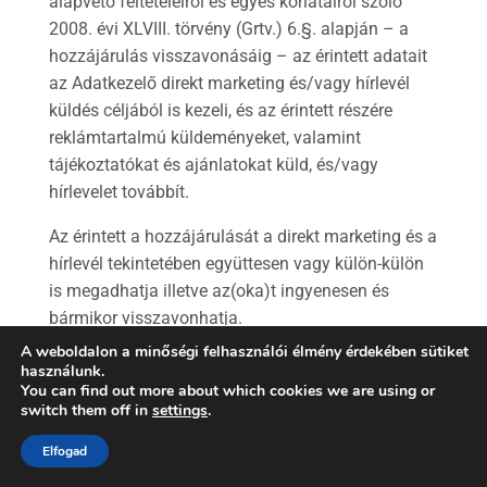
alapvető feltételeiről és egyes korlátairól szóló
2008. évi XLVIII. törvény (Grtv.) 6.§. alapján – a
hozzájárulás visszavonásáig – az érintett adatait
az Adatkezelő direkt marketing és/vagy hírlevél
küldés céljából is kezeli, és az érintett részére
reklámtartalmú küldeményeket, valamint
tájékoztatókat és ajánlatokat küld, és/vagy
hírlevelet továbbít.
Az érintett a hozzájárulását a direkt marketing és a
hírlevél tekintetében együttesen vagy külön-külön
is megadhatja illetve az(oka)t ingyenesen és
bármikor visszavonhatja.
A weboldalon a minőségi felhasználói élmény érdekében sütiket
A feliratkozás törlését (ún. „leiratkozás”) az
használunk.
Adatkezelő minden esetben a hozzájárulás
You can find out more about which cookies we are using or
switch them off in
settings
.
visszavonásának tekinti. A direkt marketing
és/vagy hírlevél célú adatkezeléshez hozzájárulás
Elfogad
visszavonását az Adatkezelő ugyanakkor nem