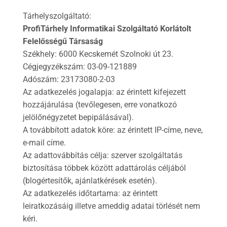
Tárhelyszolgáltató:
ProfiTárhely Informatikai Szolgáltató Korlátolt
Felelősségű Társaság
Székhely: 6000 Kecskemét Szolnoki út 23.
Cégjegyzékszám: 03-09-121889
Adószám: 23173080-2-03
Az adatkezelés jogalapja: az érintett kifejezett
hozzájárulása (tevőlegesen, erre vonatkozó
jelölőnégyzetet bepipálásával).
A továbbított adatok köre: az érintett IP-címe, neve,
e-mail címe.
Az adattovábbítás célja: szerver szolgáltatás
biztosítása többek között adattárolás céljából
(blogértesítők, ajánlatkérések esetén).
Az adatkezelés időtartama: az érintett
leiratkozásáig illetve ameddig adatai törlését nem
kéri.