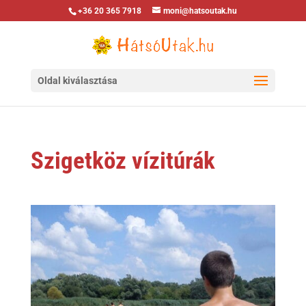
+36 20 365 7918
moni@hatsoutak.hu
Oldal kiválasztása
Szigetköz vízitúrák