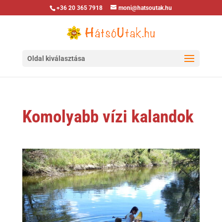
+36 20 365 7918
moni@hatsoutak.hu
Oldal kiválasztása
Komolyabb vízi kalandok