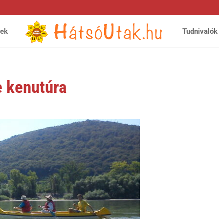
yek
Tudnivalók
e kenutúra