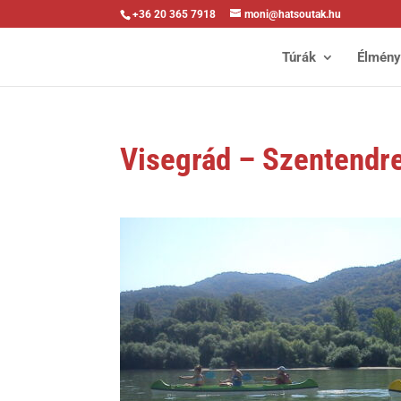
+36 20 365 7918
moni@hatsoutak.hu
Túrák
Élmén
Visegrád – Szentendr