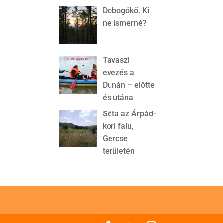
Dobogókő. Ki
ne ismerné?
Tavaszi
evezés a
Dunán – előtte
és utána
Séta az Árpád-
kori falu,
Gercse
területén