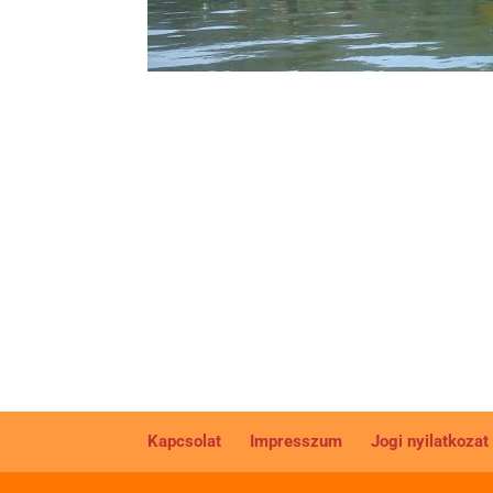
Kapcsolat
Impresszum
Jogi nyilatkozat