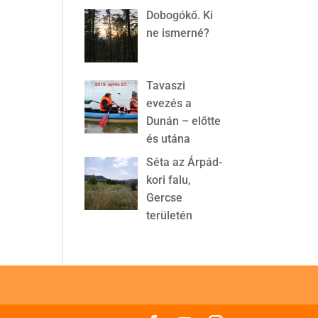
Dobogókő. Ki
ne ismerné?
Tavaszi
evezés a
Dunán – előtte
és utána
Séta az Árpád-
kori falu,
Gercse
területén