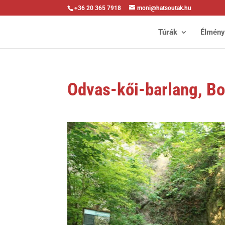
+36 20 365 7918
moni@hatsoutak.hu
Túrák
Élmén
Odvas-kői-barlang, Bo