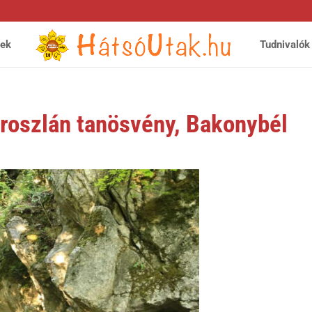
yek
Tudnivalók
roszlán tanösvény, Bakonybél