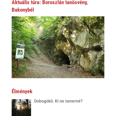
Aktuális túra: Boroszlán tanösvény,
Bakonybél
Élmények
Dobogókő. Ki ne ismerné?