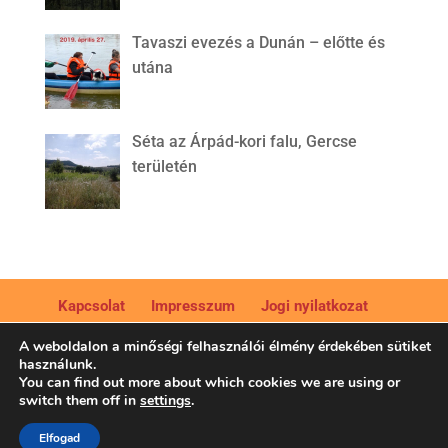
Tavaszi evezés a Dunán – előtte és
utána
Séta az Árpád-kori falu, Gercse
területén
Kapcsolat
Impresszum
Jogi nyilatkozat
Adatkezelési tájékoztató
A weboldalon a minőségi felhasználói élmény érdekében sütiket
használunk.
You can find out more about which cookies we are using or
switch them off in
settings
.
Élmények, hagyományok, szelíd utazás - © Bikfalvi Moni
Elfogad
/ Élményturizmus Marketing Kft. Minden jog fenntartva.