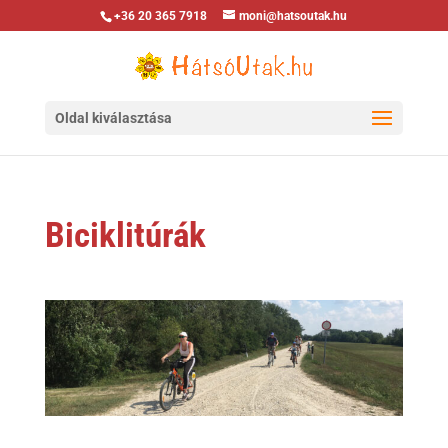
+36 20 365 7918
moni@hatsoutak.hu
Oldal kiválasztása
Biciklitúrák