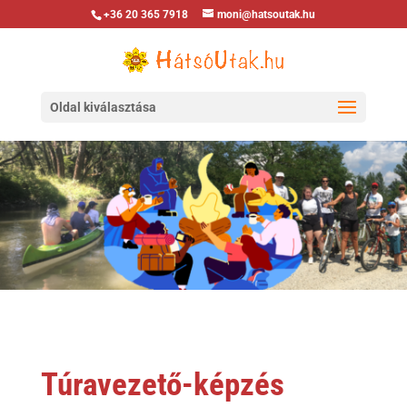
+36 20 365 7918
moni@hatsoutak.hu
Oldal kiválasztása
Túravezető-képzés