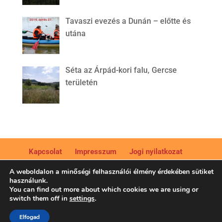
Tavaszi evezés a Dunán – előtte és
utána
Séta az Árpád-kori falu, Gercse
területén
Kapcsolat
Impresszum
Jogi nyilatkozat
Adatkezelési tájékoztató
A weboldalon a minőségi felhasználói élmény érdekében sütiket
használunk.
You can find out more about which cookies we are using or
switch them off in
settings
.
Élmények, hagyományok, szelíd utazás - © Bikfalvi Moni
Elfogad
/ Élményturizmus Marketing Kft. Minden jog fenntartva.