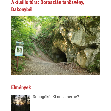
Aktuális túra: Boroszlán tanösvény,
Bakonybél
Élmények
Dobogókő. Ki ne ismerné?