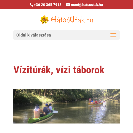
+36 20 365 7918
moni@hatsoutak.hu
Oldal kiválasztása
Vízitúrák, vízi táborok