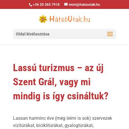
+36 20 365 7918
moni@hatsoutak.hu
Oldal kiválasztása
Lassú turizmus – az új
Szent Grál, vagy mi
mindig is így csináltuk?
Lassan harminc éve (még leírni is sok) szervezek
vízitúrákat, biciklitúrákat, gyalogtúrákat,