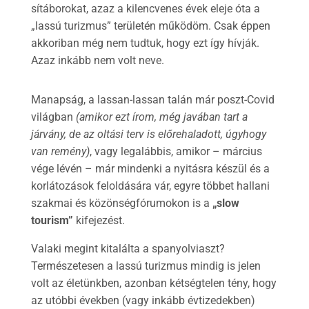
sítáborokat, azaz a kilencvenes évek eleje óta a
„lassú turizmus” területén működöm. Csak éppen
akkoriban még nem tudtuk, hogy ezt így hívják.
Azaz inkább nem volt neve.
Manapság, a lassan-lassan talán már poszt-Covid
világban
(amikor ezt írom, még javában tart a
járvány, de az oltási terv is előrehaladott, úgyhogy
van remény)
, vagy legalábbis, amikor – március
vége lévén – már mindenki a nyitásra készül és a
korlátozások feloldására vár, egyre többet hallani
szakmai és közönségfórumokon is a
„slow
tourism”
kifejezést.
Valaki megint kitalálta a spanyolviaszt?
Természetesen a lassú turizmus mindig is jelen
volt az életünkben, azonban kétségtelen tény, hogy
az utóbbi években (vagy inkább évtizedekben)