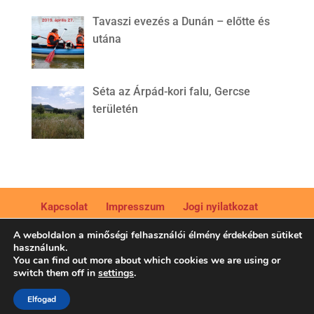
Tavaszi evezés a Dunán – előtte és
utána
Séta az Árpád-kori falu, Gercse
területén
Kapcsolat
Impresszum
Jogi nyilatkozat
Adatkezelési tájékoztató
A weboldalon a minőségi felhasználói élmény érdekében sütiket
használunk.
You can find out more about which cookies we are using or
switch them off in
settings
.
Élmények, hagyományok, szelíd utazás - © Bikfalvi Moni
Elfogad
/ Élményturizmus Marketing Kft. Minden jog fenntartva.