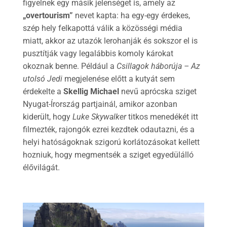
figyelnek egy másik jelenséget is, amely az
„overtourism”
nevet kapta: ha egy-egy érdekes,
szép hely felkapottá válik a közösségi média
miatt, akkor az utazók lerohanják és sokszor el is
pusztítják vagy legalábbis komoly károkat
okoznak benne. Például a
Csillagok háborúja – Az
utolsó Jedi
megjelenése előtt a kutyát sem
érdekelte a
Skellig Michael
nevű aprócska sziget
Nyugat-Írország partjainál, amikor azonban
kiderült, hogy
Luke Skywalker
titkos menedékét itt
filmezték, rajongók ezrei kezdtek odautazni, és a
helyi hatóságoknak szigorú korlátozásokat kellett
hozniuk, hogy megmentsék a sziget egyedülálló
élővilágát.