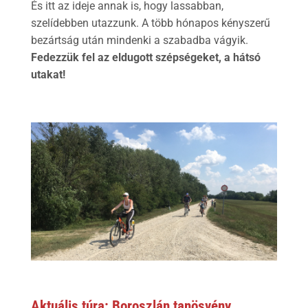
És itt az ideje annak is, hogy lassabban,
szelídebben utazzunk. A több hónapos kényszerű
bezártság után mindenki a szabadba vágyik.
Fedezzük fel az eldugott szépségeket, a hátsó
utakat!
Aktuális túra: Boroszlán tanösvény,